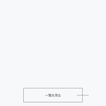
2028卒【神奈川対面】文理不問 未経験OK!プログラミング
に挑戦する5Daysインターン♪
採用
2026.06.19
2028卒【神奈川対面】文理不問 1Dayお仕事体験
お知らせ
2026.06.08
ホームページ掲載写真を更新いたしました。
お知らせ
2026.04.03
創立31周年記念式典＆2026年度新人歓迎会・実施
一覧を見る